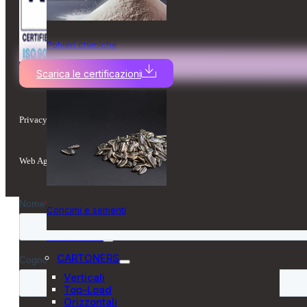
Polveri chimiche
Scarica le certificazioni
Privacy Policy
–
Cookie Policy
–
Compliance
Web Agency
Concimi e sementi
SOLUZIONI
CARTONERS
Verticali
Top-Load
Orizzontali