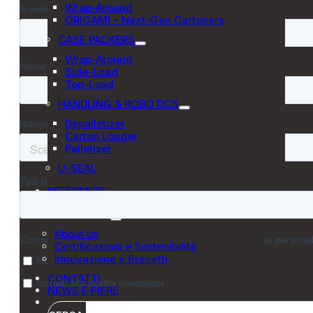
Wrap-Around
ORIGAMI – Next-Gen Cartoners
CASE PACKERS
Wrap-Around
Side-Load
Top-Load
HANDLING & ROBOTICS
Depalletizer
Carton Loader
Palletizer
U-SEAL
REFERENZE
AFTER SALES
CORPORATE
About us
Certificazioni e Sostenibilità
Innovazione e Brevetti
CONTATTI
NEWS E FIERE