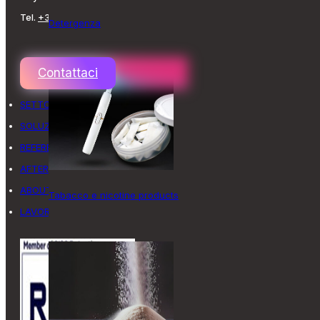
Tel.
+39 0546 624011
Detergenza
Contattaci
SETTORI
SOLUZIONI
REFERENZE
AFTER SALES
ABOUT US
Tabacco e nicotine products
LAVORA CON NOI