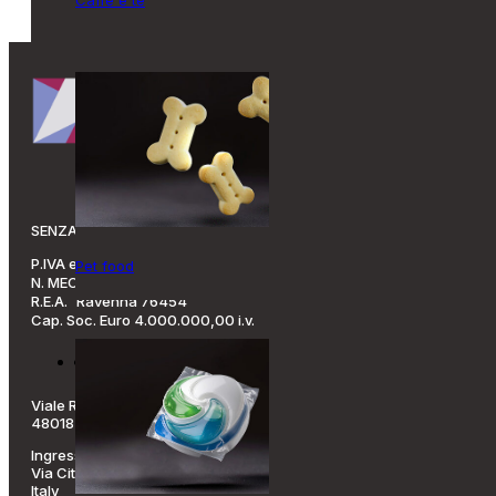
SENZANI BREVETTI S.p.A.
P.IVA e C.F. 00082770397
Pet food
N. MECC. RA 00850
R.E.A. Ravenna 76454
Cap. Soc. Euro 4.000.000,00 i.v.
Viale Risorgimento, 13/15
48018 Faenza (RA) ITALY
Ingresso (navigatore):
Via Cittadini, 2 – 48018 Faenza (RA)
Italy