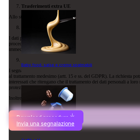
Trasferimenti extra UE
Allo stato attuale non è previsto il trasferimento di dati personal
Periodo di conservazione dei dati personali
I dati personali saranno conservati per un periodo di massimo 5 ann
procedimenti avviati dagli uffici o dagli Enti destinatari della segn
immediata cancellazione.
Diritti degli interessati
Baby food, salse e creme spalmabili
I segnalanti hanno diritto di ottenere, nei casi previsti dal Regolame
al trattamento medesimo (artt. 15 e ss. del GDPR). La richiesta potrà
interessati che ritengano che il trattamento dei dati personali a lor
protezione dei dati personali, attraverso la modulistica pubblicata a
Inoltre, per i trattamenti che lo prevedono lei ha il diritto di revo
Download procedura
Invia una segnalazione
Caffè e tè