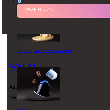
WRAP-AROUND
Baby food, salse e creme spalmabili
WACM
Astucciatrice wrap-around
Velocità max.: 60 astucci/minuto
Scopri di più
Caffè e tè