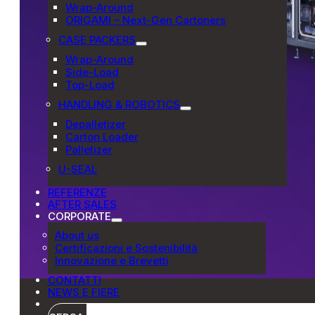
Wrap-Around
ORIGAMI – Next-Gen Cartoners
CASE PACKERS
Wrap-Around
Side-Load
Top-Load
HANDLING & ROBOTICS
Depalletizer
Carton Loader
Palletizer
U-SEAL
REFERENZE
AFTER SALES
CORPORATE
About us
Certificazioni e Sostenibilità
Innovazione e Brevetti
CONTATTI
NEWS E FIERE