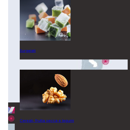
E TÈ
PET
FOOD
DETERGENZA
Surgelati
TABACCO
E
NICOTINE
PRODUCTS
POLVERI
CHIMICHE
CONCIMI
Cereali, frutta secca e legumi
E
SEMENTI