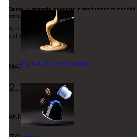
Siamo un’
azienda leader nella produzione di macch
attraverso una rete di agenzie partner.
Nel corso degli anni abbiamo installato in tutto il mondo
e al tabacco.
Baby food, salse e creme spalmabili
MACCHINE INSTALLATE
2.200+
ANNI DI ATTIVITÀ
Caffè e tè