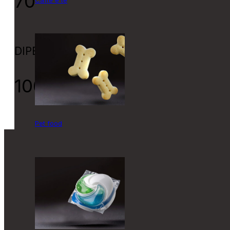
70+
DIPENDENTI
100+
Pet food